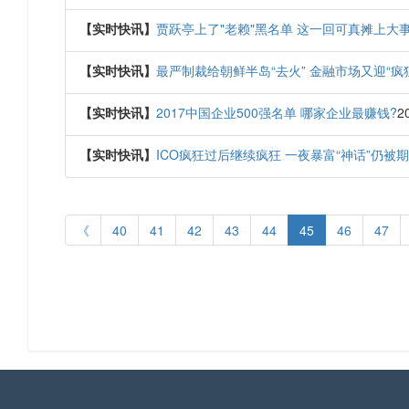
【实时快讯】
贾跃亭上了"老赖"黑名单 这一回可真摊上大事
【实时快讯】
最严制裁给朝鲜半岛“去火” 金融市场又迎“疯
【实时快讯】
2017中国企业500强名单 哪家企业最赚钱?
2
【实时快讯】
ICO疯狂过后继续疯狂 一夜暴富“神话”仍被
《
40
41
42
43
44
45
46
47