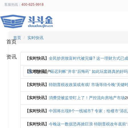
客服热线：
400-625-9918
首页
实时快讯
首页
资讯
【实时快讯】
全民炒房致富时代被完爆? 这一理财方式已
我的账户
【实时快讯】
“延迟到帐”并非“后悔药” 如此玩套路真的好吗
【实时快讯】
特朗普税改政策或有戏! 市场等待今晚“关键时
【实时快讯】
消费贷被监管盯上了！严控流向房地产市场
2
【实时快讯】
中国将出现8个一线城市? 专家：给楼市“添乱
【实时快讯】
今晚这一数据恐再掀巨浪 特朗普税改年底前“杀